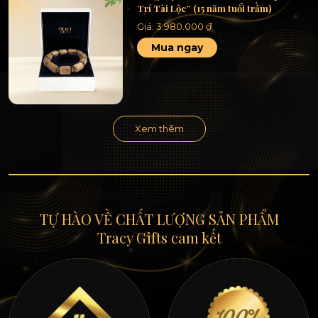
Trí Tài Lộc” (15 năm tuổi trầm)
Giá:
3.980.000
₫
Mua ngay
Xem thêm
TỰ HÀO VỀ CHẤT LƯỢNG SẢN PHẨM
Tracy Gifts cam kết