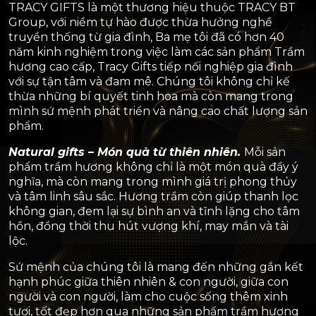
TRACY GIFTS là một thương hiệu thuộc TRACY BT
Group, với niềm tự hào được thừa hưởng nghề
truyền thống từ gia đình, Ba mẹ tôi đã có hơn 40
năm kinh nghiệm trong việc làm các sản phẩm Trầm
hương cao cấp, Tracy Gifts tiếp nối nghiệp gia đình
với sự tận tâm và đam mê. Chúng tôi không chỉ kế
thừa những bí quyết tinh hoa mà còn mang trong
mình sứ mệnh phát triển và nâng cao chất lượng sản
phẩm.
Natural gifts – Món quà từ thiên nhiên
.
Mỗi sản
phẩm trầm hương không chỉ là một món quà đầy ý
nghĩa, mà còn mang trong mình giá trị phong thủy
và tâm linh sâu sắc. Hương trầm còn giúp thanh lọc
không gian, đem lại sự bình an và tĩnh lặng cho tâm
hồn, đồng thời thu hút vượng khí, may mắn và tài
lộc.
Sứ mệnh của chúng tôi là mang đến những gắn kết
hạnh phúc giữa thiên nhiên & con người, giữa con
người và con người, làm cho cuộc sống thêm xinh
tươi, tốt đẹp hơn qua những sản phẩm trầm hương