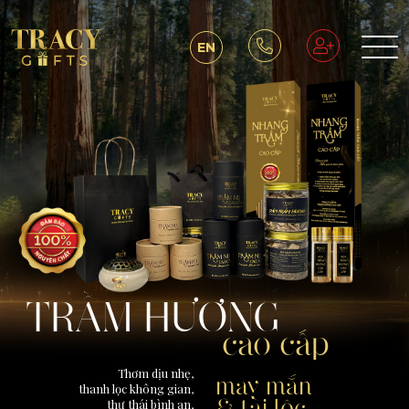
EN
TRẦM HƯƠNG
cao cấp
Thơm dịu nhẹ,
may mắn
thanh lọc không gian,
& tài lộc
thư thái bình an,