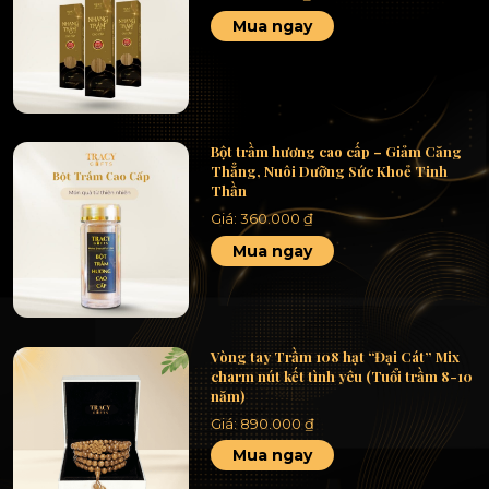
Mua ngay
Bột trầm hương cao cấp – Giảm Căng
Thẳng, Nuôi Dưỡng Sức Khoẻ Tinh
Thần
Giá:
360.000
₫
Mua ngay
Vòng tay Trầm 108 hạt “Đại Cát” Mix
charm nút kết tình yêu (Tuổi trầm 8-10
năm)
Giá:
890.000
₫
Mua ngay