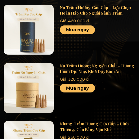
Nụ Trầm Hương Cao Cấp – Lựa Chọn
Hoàn Hảo Cho Người Sành Trầm
Giá:
460.000
₫
Mua ngay
Nụ Trầm Hương Nguyên Chất – Hương
thơm Dịu Nhẹ, Khơi Dậy Bình An
Giá:
320.000
₫
Mua ngay
Nhang Trầm Hương Cao Cấp – Linh
Thiêng, Cân Bằng Vận Khí
Giá:
260.000
₫