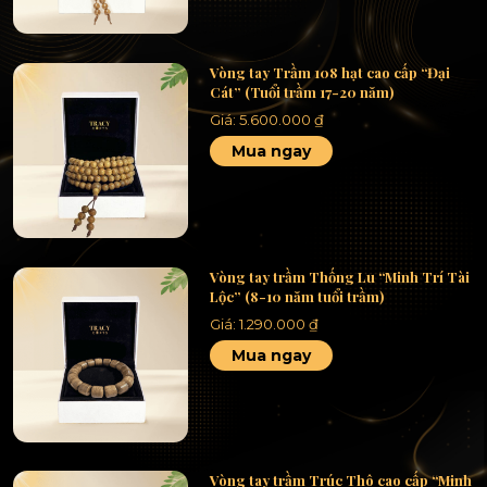
Vòng tay Trầm 108 hạt cao cấp “Đại
Cát” (Tuổi trầm 17-20 năm)
Giá:
5.600.000
₫
Mua ngay
Vòng tay trầm Thống Lu “Minh Trí Tài
Lộc” (8-10 năm tuổi trầm)
Giá:
1.290.000
₫
Mua ngay
Vòng tay trầm Trúc Thô cao cấp “Minh