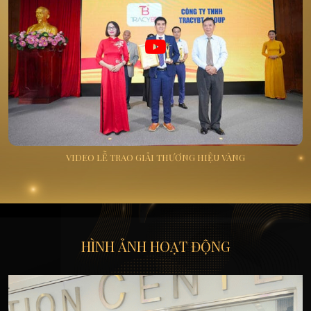
VIDEO LỄ TRAO GIẢI THƯƠNG HIỆU VÀNG
HÌNH ẢNH HOẠT ĐỘNG