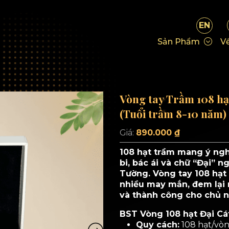
EN
Sản Phẩm
Về
Vòng tay Trầm 108 hạ
(Tuổi trầm 8-10 năm)
Giá:
890.000
₫
108 hạt trầm mang ý ngh
bi, bác ái và chữ “Đại” n
Tường. Vòng tay 108 hạt
nhiều may mắn,
đem lại 
và thành công cho chủ n
BST Vòng 108 hạt Đại Cát
Quy cách:
108 hạt/vò