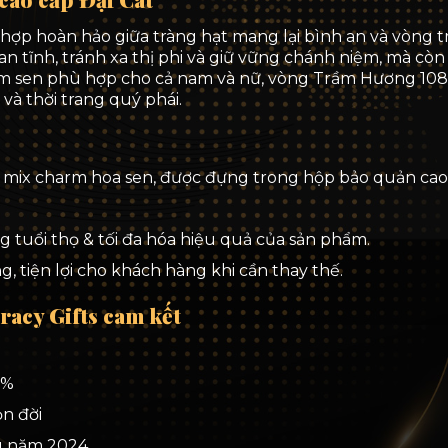
Sen
(Tuổi
t hợp hoàn hảo giữa tràng hạt mang lại bình an và vòng 
trầm
tĩnh, tránh xa thị phi và giữ vững chánh niệm, mà còn t
8-
rm sen phù hợp cho cả nam và nữ, vòng Trầm Hương 108 
10
và thời trang quý phái.
năm)
quantity
mix charm hoa sen, được đựng trong hộp bảo quản cao cấ
g tuổi thọ & tối đa hóa hiệu quả của sản phẩm.
, tiện lợi cho khách hàng khi cần thay thế.
racy Gifts cam kết
0%
ọn đời
g năm 2024