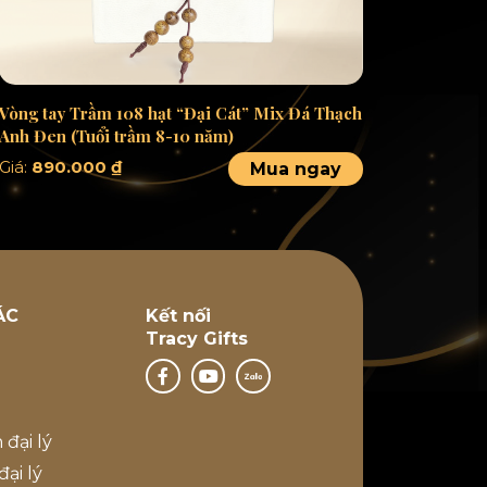
Vòng tay Trầm 108 hạt “Đại Cát” Mix Đá Thạch
Anh Đen (Tuổi trầm 8-10 năm)
Giá:
890.000
₫
Mua ngay
ÁC
Kết nối
Tracy Gifts
 đại lý
ại lý