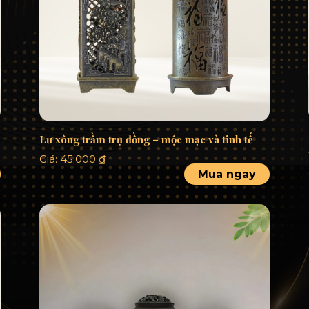
Lư xông trầm trụ đồng – mộc mạc và tinh tế
Giá:
45.000
₫
Mua ngay