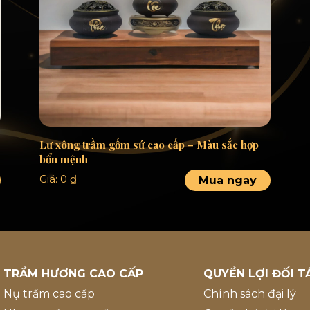
Lư xông trầm gốm sứ cao cấp – Màu sắc hợp
bổn mệnh
Giá:
0
₫
Mua ngay
TRẦM HƯƠNG CAO CẤP
QUYỀN LỢI ĐỐI T
Nụ trầm cao cấp
Chính sách đại lý