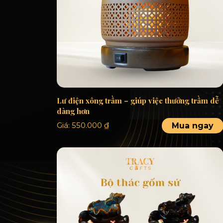
Lư điện xông trầm – giúp việc thưởng trầm dễ
dàng hơn
Giá:
550.000
₫
Mua ngay