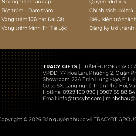
Nhang trầm cao cấp
Quyền lợi đại lý
Bột trầm – Dăm trầm
Chính sách đổi trả
Vòng trầm 108 hạt Đại Cát
Điều kiện trở thành
Vòng trầm Minh Trí Tài Lộc
Đăng ký trở thành đ
TRACY GIFTS
| TRẦM HƯƠNG CAO C
VPĐD: 77 Hoa Lan, Phường 2, Quận P
Showroom: 22A Trần Hưng Đạo, P. Hiệ
Cơ sở SX: Làng nghề Thôn Phú Hội, Vạ
Hotline:
0929 100 990
|
0907 85 88 84
Email:
info@tracybt.com
|
minhchau@t
Copyright © 2026 Bản quyền thuộc về TRACYBT GROU