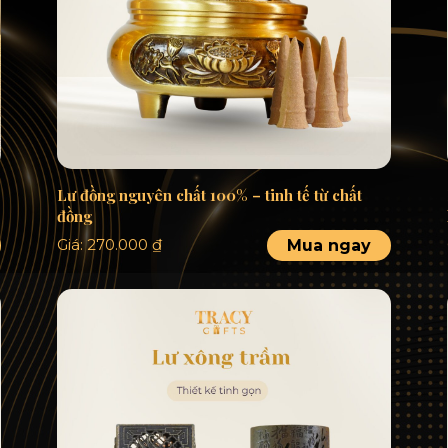
Lư đồng nguyên chất 100% – tinh tế từ chất
đồng
Giá:
270.000
₫
Mua ngay