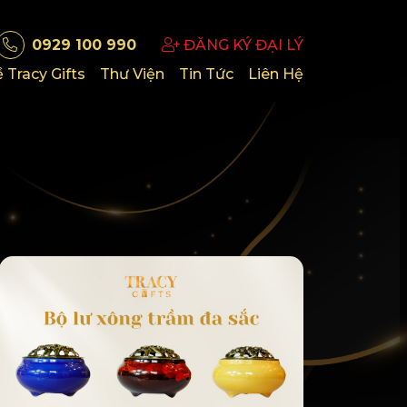
0929 100 990
ĐĂNG KÝ ĐẠI LÝ
 Tracy Gifts
Thư Viện
Tin Tức
Liên Hệ