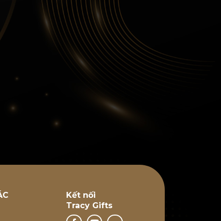
ÁC
Kết nối
Tracy Gifts