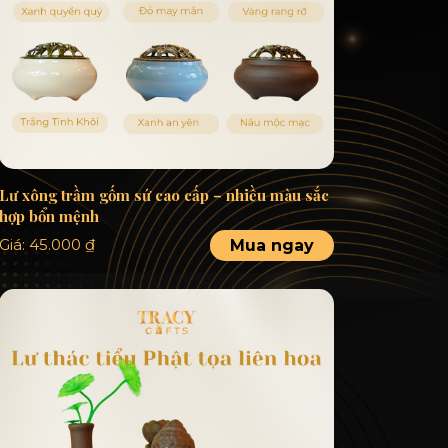
Lư xông trầm gốm sứ cao cấp – nhiều màu sắc
hợp bổn mệnh
Giá:
45.000
₫
Mua ngay