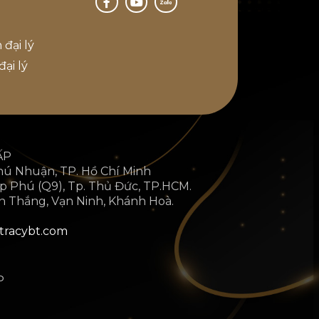
 đại lý
ại lý
ẤP
hú Nhuận, TP. Hồ Chí Minh
p Phú (Q9), Tp. Thủ Đức, TP.HCM.
n Thắng, Vạn Ninh, Khánh Hoà.
racybt.com
P