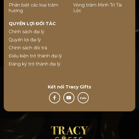
Phân biệt các loại trầm
Vòng trầm Minh Trí Tài
hương
Lộc
QUYỀN LỢI ĐỐI TÁC
Chính sách đại lý
Quyền lợi đại lý
Chính sách đổi trả
Điều kiện trở thành đại lý
Đăng ký trở thành đại lý
Kết nối
Tracy Gifts