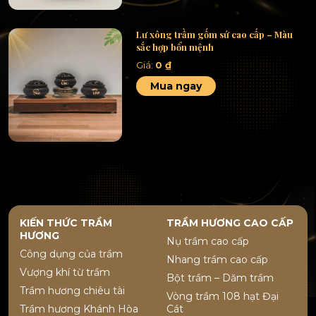
Lư xông trầm gốm sứ cao cấp – Màu
sắc hợp bổn mệnh
Giá:
0
₫
Mua ngay
KIẾN THỨC TRẦM
TRẦM HƯƠNG CAO CẤP
HƯƠNG
Nụ trầm cao cấp
Công dụng của trầm
Nhang trầm cao cấp
Vượng khí từ trầm
Bột trầm – Dăm trầm
Trầm hương chiêu tài
Vòng trầm 108 hạt Đại
Trầm hương Khánh Hòa
Cát