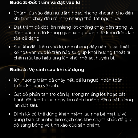
Bước 3: Đốt trầm và đặt vào lư
Châm lửa vào đầu nụ trầm hoặc nhang khoanh cho đến
khi trầm cháy đều rồi nhẹ nhàng thổi tắt ngọn lửa.
Đặt trầm đã đốt lên miếng lót chống cháy bên trong lư,
đảm bảo có đủ không gian xung quanh để khói được lan
tỏa dễ dàng.
Sau khi đặt trầm vào lư, nhẹ nhàng đậy nắp lư lại. Thiết
kế hoa văn đục lỗ trên nắp sẽ giúp khói hương thoát ra
chậm rãi, tạo hiệu ứng làn khói mờ ảo, huyền bí.
Bước 4: Vệ sinh sau khi sử dụng
Khi hương trầm đã cháy hết, để lư nguội hoàn toàn
trước khi dọn vệ sinh.
Gạt bỏ phần tàn tro còn lại trong miếng lót hoặc cát,
tránh để tích tụ lâu ngày làm ảnh hưởng đến chất lượng
lần đốt sau.
Định kỳ có thể dùng khăn mềm lau nhẹ bề mặt lư và
dùng bàn chải nhỏ làm sạch các khe chạm khắc để giữ
độ sáng bóng và tinh xảo của sản phẩm.