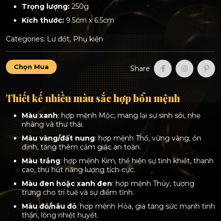
Trọng lượng:
250g
Kích thước:
9.5cm x 6.5cm
Categories:
Lư đốt
,
Phụ kiện
Lư
Chọn Mua
Share
xông
trầm
gốm
Thiết kế nhiều màu sắc hợp bổn mệnh
sứ
cao
Màu xanh
: hợp mệnh Mộc, mang lại sự sinh sôi, nhẹ
cấp
nhàng và thư thái.
–
nhiều
Màu vàng/đất nung
: hợp mệnh Thổ, vững vàng, ổn
màu
định, tăng thêm cảm giác an toàn.
sắc
Màu trắng
: hợp mệnh Kim, thể hiện sự tinh khiết, thanh
hợp
cao, thu hút năng lượng tích cực.
bổn
mệnh
Màu đen hoặc xanh đen
: hợp mệnh Thủy, tượng
quantity
trưng cho trí tuệ và sự điềm tĩnh.
Màu đỏ/nâu đỏ
: hợp mệnh Hỏa, gia tăng sức mạnh tinh
thần, lòng nhiệt huyết.