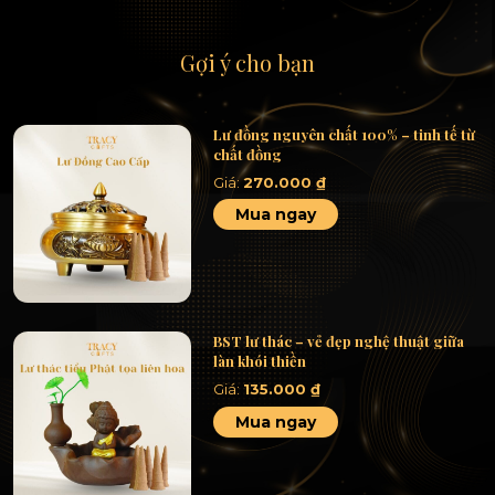
Gợi ý cho bạn
Lư đồng nguyên chất 100% – tinh tế từ
chất đồng
Giá:
270.000
₫
Mua ngay
BST lư thác – vẻ đẹp nghệ thuật giữa
làn khói thiền
Giá:
135.000
₫
Mua ngay